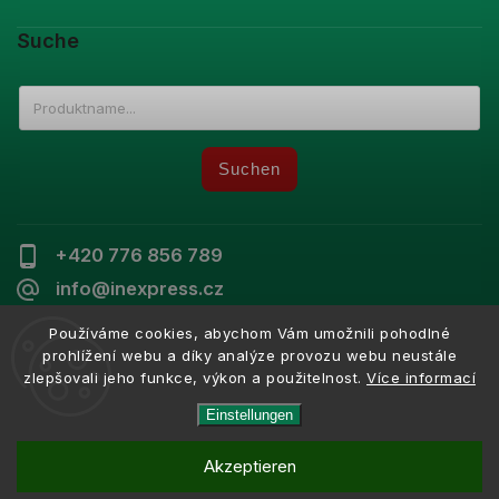
Suche
Suchen
+420 776 856 789
info@inexpress.cz
Používáme cookies, abychom Vám umožnili pohodlné
prohlížení webu a díky analýze provozu webu neustále
zlepšovali jeho funkce, výkon a použitelnost.
Více informací
Copyright 2026
Inexpress
. Alle Rechte vorbehalten.
Vytvořil
Shoptet
| Design
Shoptak.cz
Einstellungen
Akzeptieren