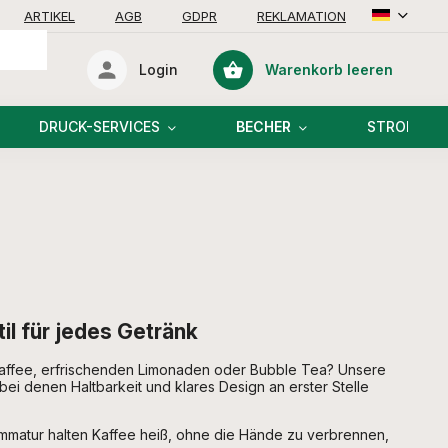
ARTIKEL
AGB
GDPR
REKLAMATION
Warenkorb leeren
Login
Warenkorb
DRUCK-SERVICES
BECHER
STROHHAL
il für jedes Getränk
Kaffee, erfrischenden Limonaden oder Bubble Tea? Unsere
 bei denen Haltbarkeit und klares Design an erster Stelle
ammatur halten Kaffee heiß, ohne die Hände zu verbrennen,