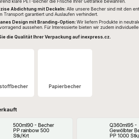
rend klare PET-Becher die Frische Ihrer Getränke bewahren.
zise Abdichtung mit Deckeln:
Alle unsere Becher sind mit den e
m Transport garantiert und Auslaufen verhindert.
anes Design mit Branding-Option:
Wir liefern Produkte in neutra
vorragend aussehen. Für Interessierte bieten wir zudem individuelle
Sie die Qualität Ihrer Verpackung auf inexpress.cz.
stoffbecher
Papierbecher
erkauft
500ml90 - Becher
Q360ml95 -
PP rainbow 500
Gewölbter B
Stk/Krt
PP 1000 Stk/