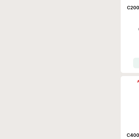
C200
A
C400