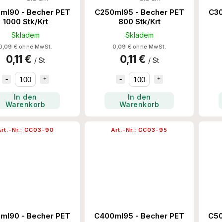
ml90 - Becher PET
C250ml95 - Becher PET
C30
1000 Stk/Krt
800 Stk/Krt
Skladem
Skladem
0,09 € ohne MwSt.
0,09 € ohne MwSt.
0,11 €
0,11 €
/ St
/ St
In den
In den
Warenkorb
Warenkorb
rt.-Nr.:
CC03-90
Art.-Nr.:
CC03-95
ml90 - Becher PET
C400ml95 - Becher PET
C50