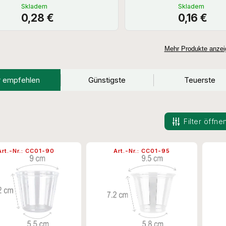
Skladem
Skladem
0,28 €
0,16 €
Mehr Produkte anzei
r empfehlen
Günstigste
Teuerste
Filter öffne
Art.-Nr.:
CC01-90
Art.-Nr.:
CC01-95