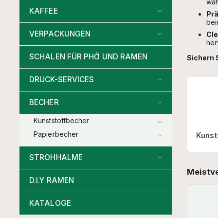
wäh
KAFFEE
Prä
bei
VERPACKUNGEN
Cle
her
SCHALEN FÜR PHỞ UND RAMEN
Sichern 
DRUCK-SERVICES
BECHER
Kunststoffbecher
Papierbecher
Kunst
STROHHALME
Meistv
D.I.Y RAMEN
KATALOGE