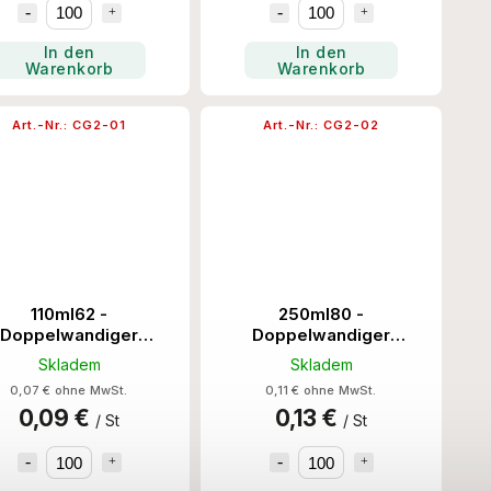
In den
In den
Warenkorb
Warenkorb
Art.-Nr.:
CG2-01
Art.-Nr.:
CG2-02
110ml62 -
250ml80 -
Doppelwandiger
Doppelwandiger
pierbecher - Braun
Papierbecher - Braun
Skladem
Skladem
1000 Stk/Krt
500 Stk/Krt
0,07 € ohne MwSt.
0,11 € ohne MwSt.
0,09 €
0,13 €
/ St
/ St