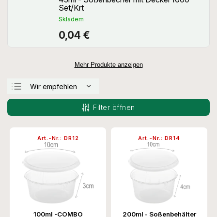
Set/Krt
Skladem
0,04 €
Mehr Produkte anzeigen
Wir empfehlen
Günstigste
Filter öffnen
Teuerste
Meistverkauft
Art.-Nr.:
DR12
Art.-Nr.:
DR14
Alphabetisch
100ml -COMBO
200ml - Soßenbehälter