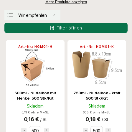
Mehr Produkte anzeigen
Wir empfehlen
Günstigste
Filter öffnen
Teuerste
Meistverkauft
Art.-Nr.:
HGM01-H
Art.-Nr.:
HGM01-K
Alphabetisch
500ml - Nudelbox mit
750ml - Nudelbox - kraft
Henkel 500 Stk/Krt
500 Stk/Krt
Skladem
Skladem
0,13 € ohne MwSt.
0,15 € ohne MwSt.
0,16 €
0,18 €
/ St
/ St