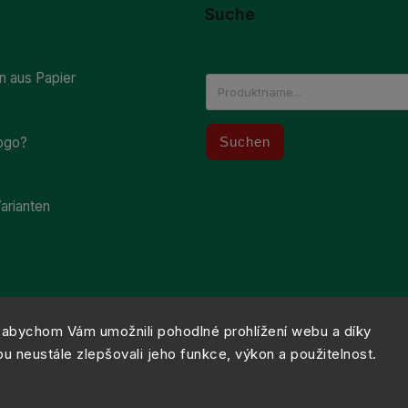
Suche
 aus Papier
Logo?
Suchen
arianten
abychom Vám umožnili pohodlné prohlížení webu a díky
 neustále zlepšovali jeho funkce, výkon a použitelnost.