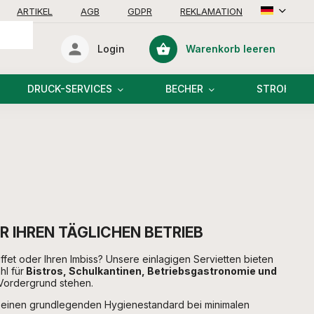
ARTIKEL
AGB
GDPR
REKLAMATION
Warenkorb leeren
Login
Warenkorb
DRUCK-SERVICES
BECHER
STROHHAL
 IHREN TÄGLICHEN BETRIEB
ffet oder Ihren Imbiss? Unsere einlagigen Servietten bieten
hl für
Bistros, Schulkantinen, Betriebsgastronomie und
 Vordergrund stehen.
ie einen grundlegenden Hygienestandard bei minimalen