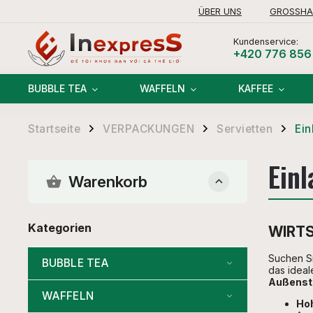
ÜBER UNS
GROSSHA
Kundenservice:
+420 776 856
BUBBLE TEA
WAFFELN
KAFFEE
Startseite
VERPACKUNGEN
Servietten
Ein
/
/
/
Einl
Warenkorb
Kategorien
WIRTS
Suchen Si
BUBBLE TEA
das ideal
Außenst
WAFFELN
Hoh