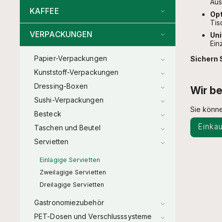
Aus
KAFFEE
Opt
Tis
VERPACKUNGEN
Uni
Ein
Papier-Verpackungen
Sichern 
Kunststoff-Verpackungen
Dressing-Boxen
Wir be
Sushi-Verpackungen
Sie könne
Besteck
Einkau
Taschen und Beutel
Servietten
Einlagige Servietten
Zweilagige Servietten
Dreilagige Servietten
Gastronomiezubehör
PET-Dosen und Verschlusssysteme