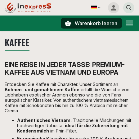
Warenkorb leeren
Suchen
KAFFEE
EINE REISE IN JEDER TASSE: PREMIUM-
KAFFEE AUS VIETNAM UND EUROPA
Entdecken Sie Kaffee mit Charakter. Unser Sortiment an
Bohnen- und gemahlenem Kaffee
erfüllt die Wünsche von
Liebhabern exotischer Aromen ebenso wie die von Fans
europäischer Klassiker. Von authentischem vietnamesischem
Kaffee mit Schokonoten bis hin zu 100 % Arabica mit reicher
Crema.
Authentisches Vietnam:
Traditionelle Mischungen mit
hochwertiger Robusta,
ideal für die Zubereitung mit
Kondensmilch
im Phin-Filter.
Europäische Klassiker:
Exquisiter
100 % Arabica
und