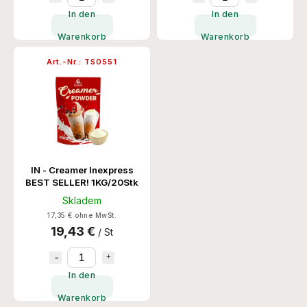
In den
In den
Warenkorb
Warenkorb
Art.-Nr.:
TS0551
IN - Creamer Inexpress
BEST SELLER! 1KG/20Stk
Skladem
17,35 € ohne MwSt.
19,43 €
/ St
In den
Warenkorb