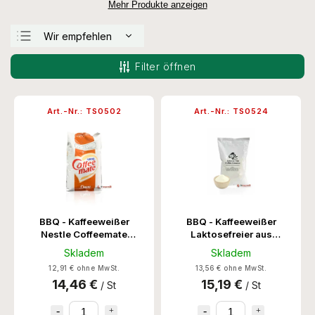
Mehr Produkte anzeigen
Wir empfehlen
Günstigste
Filter öffnen
Teuerste
Meistverkauft
Art.-Nr.:
TS0502
Art.-Nr.:
TS0524
Alphabetisch
BBQ - Kaffeeweißer
BBQ - Kaffeeweißer
Nestle Coffeemate
Laktosefreier aus
1KG/12Stk
Österreich 1KG/10Stk
Skladem
Skladem
12,91 € ohne MwSt.
13,56 € ohne MwSt.
14,46 €
15,19 €
/ St
/ St