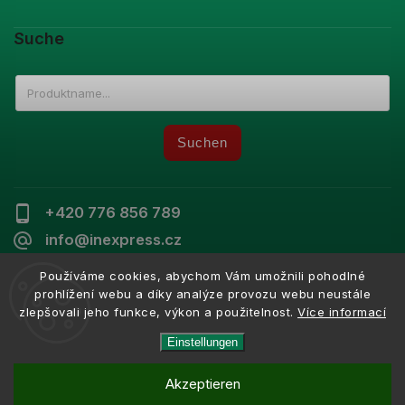
Suche
Suchen
+420 776 856 789
info@inexpress.cz
Používáme cookies, abychom Vám umožnili pohodlné
prohlížení webu a díky analýze provozu webu neustále
zlepšovali jeho funkce, výkon a použitelnost.
Více informací
Copyright 2026
Inexpress
. Alle Rechte vorbehalten.
Vytvořil
Shoptet
| Design
Shoptak.cz
Einstellungen
Akzeptieren