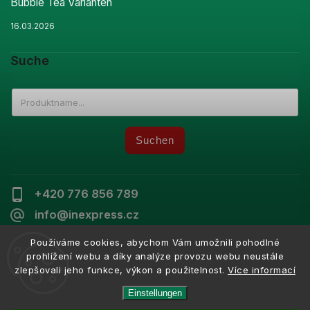
Bubble Tea Varianten
16.03.2026
Suche
Suchen
+420 776 856 789
info@inexpress.cz
Používáme cookies, abychom Vám umožnili pohodlné
prohlížení webu a díky analýze provozu webu neustále
zlepšovali jeho funkce, výkon a použitelnost.
Více informací
Copyright 2026
Inexpress
. Alle Rechte vorbehalten.
Vytvořil
Shoptet
| Design
Shoptak.cz
Einstellungen