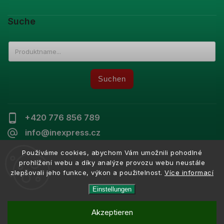
Suche
Suchen
+420 776 856 789
info@inexpress.cz
Používáme cookies, abychom Vám umožnili pohodlné
prohlížení webu a díky analýze provozu webu neustále
zlepšovali jeho funkce, výkon a použitelnost.
Více informací
Copyright 2026
Inexpress
. Alle Rechte vorbehalten.
Vytvořil
Shoptet
| Design
Shoptak.cz
Einstellungen
Akzeptieren