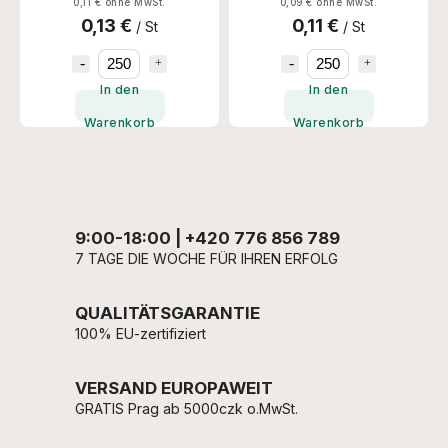
0,11 € ohne MwSt.
0,09 € ohne MwSt.
0,13 €
0,11 €
/ St
/ St
In den
In den
Warenkorb
Warenkorb
9:00-18:00 | +420 776 856 789
7 TAGE DIE WOCHE FÜR IHREN ERFOLG
QUALITÄTSGARANTIE
100% EU-zertifiziert
VERSAND EUROPAWEIT
GRATIS Prag ab 5000czk o.MwSt.