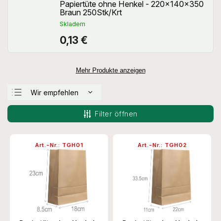
Papiertüte ohne Henkel - 220x140x350
Braun 250Stk/Krt
Skladem
0,13 €
Mehr Produkte anzeigen
Wir empfehlen
Günstigste
Filter öffnen
Teuerste
Meistverkauft
Art.-Nr.:
TGH01
Art.-Nr.:
TGH02
Alphabetisch