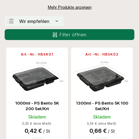
Mehr Produkte anzeigen
Wir empfehlen
Günstigste
Filter öffnen
Teuerste
Meistverkauft
Art.-Nr.:
HB5K01
Art.-Nr.:
HB5K02
Alphabetisch
1000ml - PS Bento 5K
1300ml - PS Bento 5K 100
200 Set/Krt
Set/Krt
Skladem
Skladem
0,35 € ohne MwSt.
0,55 € ohne MwSt.
0,42 €
0,66 €
/ St
/ St