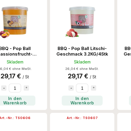
BBQ - Pop Ball
BBQ - Pop Ball Litschi-
BB
assionsfrucht-
Geschmack 3.2KG/4Stk
Ge
hmack 3.2KG/4Stk
Skladem
Skladem
6,04 € ohne MwSt.
26,04 € ohne MwSt.
29,17 €
29,17 €
/ St
/ St
In den
In den
Warenkorb
Warenkorb
Art.-Nr.:
TS0606
Art.-Nr.:
TS0607