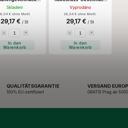
EW! 3.2KG/4Stk
3.2KG/4Stk
Skladem
Vyprodáno
6,04 € ohne MwSt.
26,04 € ohne MwSt.
29,17 €
29,17 €
/ St
/ St
In den
In den
Warenkorb
Warenkorb
QUALITÄTSGARANTIE
VERSAND EURO
100% EU-zertifiziert
GRATIS Prag ab 5000