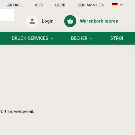
ARTIKEL
AGB
GDPR
REKLAMATION
Warenkorb leeren
Login
Warenkorb
DRUCK-SERVICES
BECHER
STROHHAL
rt servierbereit.