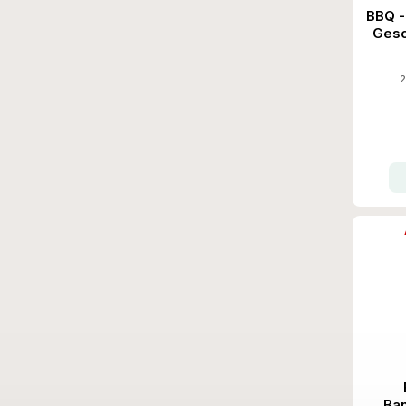
BBQ -
Gesc
2
Ba