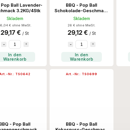
 Pop Ball Lavender-
BBQ - Pop Ball
hmack 3.2KG/4Stk
Schokolade-Geschmack
3.2KG/4Stk
Ge
Skladem
Skladem
6,04 € ohne MwSt.
26 € ohne MwSt.
29,17 €
29,12 €
/ St
/ St
In den
In den
Warenkorb
Warenkorb
Art.-Nr.:
TS0642
Art.-Nr.:
TS0699
BBQ - Pop Ball
BBQ - Pop Ball
nanengeschmack
Kokosnuss-Geschmack