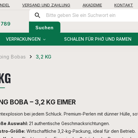
NDEL
VERSAND UND ZAHLUNG
AKADEMIE
KONTAKT
 789
Suchen
VERPACKUNGEN
SCHALEN FÜR PHỞ UND RAMEN
ping Bobas
3,2 KG
/
 KG
NG BOBA – 3,2 KG EIMER
htexplosion bei jedem Schluck. Premium-Perlen mit dünner Hülle, sofo
oße Auswahl:
21 authentische Geschmacksrichtungen.
stro-Größe:
Wirtschaftliche 3,2-kg-Packung, ideal für den Betrieb.