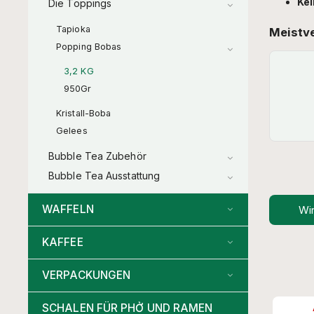
Kei
Die Toppings
Tapioka
Meistv
Popping Bobas
3,2 KG
950Gr
Kristall-Boba
Gelees
Bubble Tea Zubehör
Bubble Tea Ausstattung
WAFFELN
Wi
KAFFEE
VERPACKUNGEN
SCHALEN FÜR PHỞ UND RAMEN