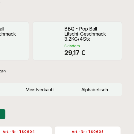
.
ll
BBQ - Pop Ball
schmack
Litschi-Geschmack
3.2KG/4Stk
Skladem
29,17 €
gen
Meistverkauft
Alphabetisch
n
Art.-Nr.:
TS0604
Art.-Nr.:
TS0605