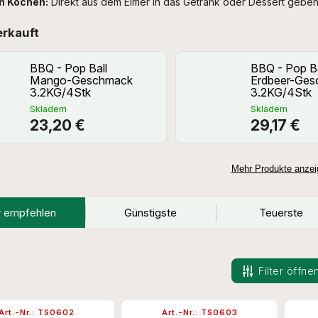
n Kochen:
Direkt aus dem Eimer in das Getränk oder Dessert geben
erkauft
BBQ - Pop Ball
BBQ - Pop Ba
Mango-Geschmack
Erdbeer-Ge
3.2KG/4Stk
3.2KG/4Stk
Skladem
Skladem
23,20 €
29,17 €
Mehr Produkte anzei
r empfehlen
Günstigste
Teuerste
Filter öffne
Art.-Nr.:
TS0602
Art.-Nr.:
TS0603