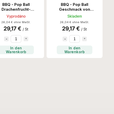
BBQ - Pop Ball
BBQ - Pop Ball
Drachenfrucht-
Geschmack von
schmack 3.2KG/4Stk
braunem Zucker NEW!
Vyprodáno
Skladem
3.2KG/4Stk
26,04 € ohne MwSt.
26,04 € ohne MwSt.
29,17 €
29,17 €
/ St
/ St
In den
In den
Warenkorb
Warenkorb